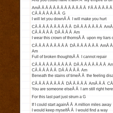
AmÂ Â Â Â Â Â Â Â Â Â Â Â Â FÂ Â Â Â Â Â
CÂ Â Â Â Â Â Â G
I will let you downÂ Â I will make you hurt
CÂ Â Â Â Â Â Â Â Â Â DÂ Â Â Â Â Â Â AmÂ
CÂ Â Â Â Â DÂ Â Â Â Am
I wear this crown of thornsÂ Â upon my liars 
CÂ Â Â Â Â Â Â Â Â DÂ Â Â Â Â Â Â AmÂ 
Am
Full of broken thoughtsÂ Â I cannot repair
CÂ Â Â Â Â Â Â Â Â Â DÂ Â Â Â Â Â Â Â A
CÂ Â Â Â Â Â DÂ Â Â Â Â Am
Beneath the stains of timeÂ Â the feeling di
CÂ Â Â Â Â Â Â Â DÂ Â Â Â Â AmÂ Â Â CÂ
You are someone elseÂ Â I am still right here
For this last part just strum a G
If I could start againÂ Â A million miles away
I would keep myselfÂ Â I would find a way