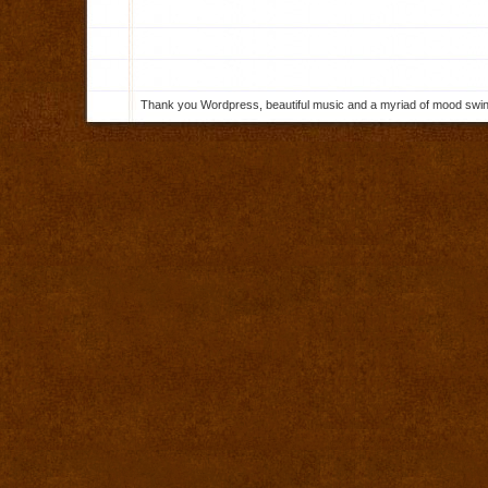
Thank you Wordpress, beautiful music and a myriad of mood swings