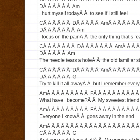
DÂ Â Â Â Â Â Am
I hurt myself todayÂ Â to see if I still feel
CÂ Â Â Â Â Â DÂ Â Â Â Â AmÂ Â Â Â Â Â 
DÂ Â Â Â Â Â Â Am
I focus on the painÂ Â the only thing that’s re
CÂ Â Â Â Â Â Â DÂ Â Â Â Â Â Â AmÂ Â Â Â
DÂ Â Â Â Â Am
The needle tears a holeÂ Â the old familiar s
CÂ Â Â Â Â Â DÂ Â Â Â Â AmÂ Â Â Â Â Â Â
DÂ Â Â Â Â Â G
Try to kill it all awayÂ Â but I remember every
AmÂ Â Â Â Â Â Â Â Â FÂ Â Â Â Â Â Â Â Â Â
What have I become?Â Â My sweetest friend
AmÂ Â Â Â Â Â Â Â Â FÂ Â Â Â Â Â Â Â Â Â
Everyone I knowÂ Â goes away in the end
AmÂ Â Â Â Â Â Â Â Â Â Â Â Â Â Â Â Â Â Â 
CÂ Â Â Â Â Â G
And you could have it allÂ Â My empire of dir