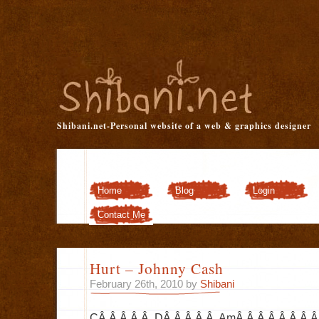
Shibani.net-Personal website of a web & graphics designer
Home
Blog
Login
Customizer
Contact Me
Hurt – Johnny Cash
February 26th, 2010 by
Shibani
CÂ Â Â Â Â DÂ Â Â Â Â AmÂ Â Â Â Â Â Â 